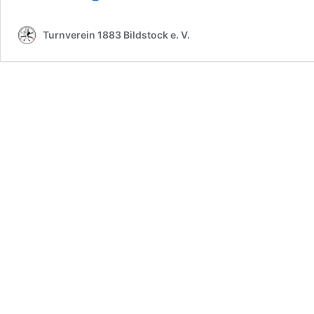
und
TuS
Turnverein 1883 Bildstock e. V.
Wiebelskirchen
gemeinsam
erfolgreich
beim
Saarturnier