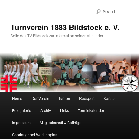
Skip
to
Sear
primary
content
Turnverein 1883 Bildstock e. V.
Seite des TV Bildstock zur Information seiner Mitglieder.
Main
Home
Der Verein
Turnen
Radsport
Karate
menu
Fotogalerie
Archiv
Links
Terminkalender
Impressum
Mitgliedschaft & Beiträge
Sportangebot Wochenplan