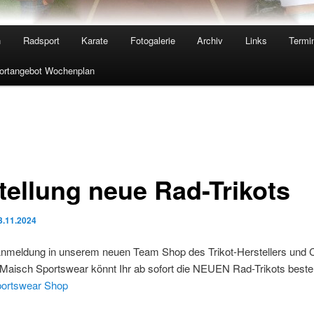
n
Radsport
Karate
Fotogalerie
Archiv
Links
Termi
ortangebot Wochenplan
tellung neue Rad-Trikots
3.11.2024
Anmeldung in unserem neuen Team Shop des Trikot-Herstellers und 
Maisch Sportswear könnt Ihr ab sofort die NEUEN Rad-Trikots bestel
ortswear Shop