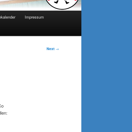
nkalender
Impressum
Next
→
Co
len: