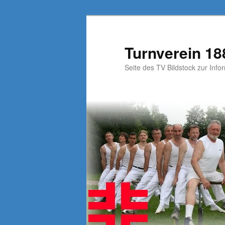
Skip
to
primary
Turnverein 188
content
Seite des TV Bildstock zur Infor