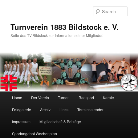
Skip
Skip
to
to
Sear
primary
secondary
content
content
Turnverein 1883 Bildstock e. V.
Seite des TV Bildstock zur Information seiner Mitglieder.
Main
Home
Der Verein
Turnen
Radsport
Karate
menu
Fotogalerie
Archiv
Links
Terminkalender
Impressum
Mitgliedschaft & Beiträge
Sportangebot Wochenplan