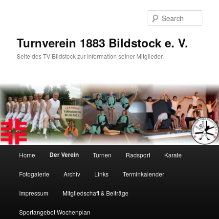
Skip
to
Sear
primary
content
Turnverein 1883 Bildstock e. V.
Seite des TV Bildstock zur Information seiner Mitglieder.
Main
Der Verein
Home
Turnen
Radsport
Karate
menu
Fotogalerie
Archiv
Links
Terminkalender
Impressum
Mitgliedschaft & Beiträge
Sportangebot Wochenplan