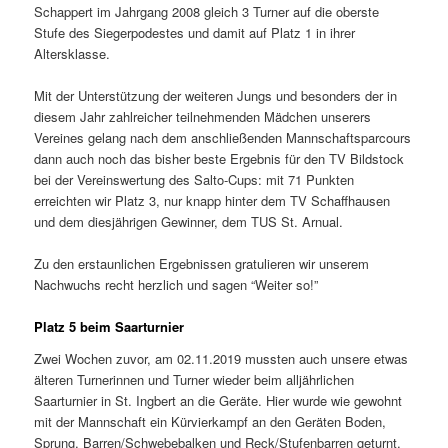
Schappert im Jahrgang 2008 gleich 3 Turner auf die oberste
Stufe des Siegerpodestes und damit auf Platz 1 in ihrer
Altersklasse.
Mit der Unterstützung der weiteren Jungs und besonders der in
diesem Jahr zahlreicher teilnehmenden Mädchen unserers
Vereines gelang nach dem anschließenden Mannschaftsparcours
dann auch noch das bisher beste Ergebnis für den TV Bildstock
bei der Vereinswertung des Salto-Cups: mit 71 Punkten
erreichten wir Platz 3, nur knapp hinter dem TV Schaffhausen
und dem diesjährigen Gewinner, dem TUS St. Arnual.
Zu den erstaunlichen Ergebnissen gratulieren wir unserem
Nachwuchs recht herzlich und sagen “Weiter so!”
Platz 5 beim Saarturnier
Zwei Wochen zuvor, am 02.11.2019 mussten auch unsere etwas
älteren Turnerinnen und Turner wieder beim alljährlichen
Saarturnier in St. Ingbert an die Geräte. Hier wurde wie gewohnt
mit der Mannschaft ein Kürvierkampf an den Geräten Boden,
Sprung, Barren/Schwebebalken und Reck/Stufenbarren geturnt,