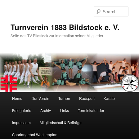
Skip
to
Sear
primary
content
Turnverein 1883 Bildstock e. V.
Seite des TV Bildstock zur Information seiner Mitglieder.
Main
Home
Der Verein
Turnen
Radsport
Karate
menu
Fotogalerie
Archiv
Links
Terminkalender
Impressum
Mitgliedschaft & Beiträge
Sportangebot Wochenplan