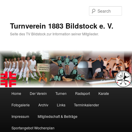
Skip
to
Sear
primary
content
Turnverein 1883 Bildstock e. V.
Seite des TV Bildstock zur Information seiner Mitglieder.
Main
Home
Der Verein
Turnen
Radsport
Karate
menu
Fotogalerie
Archiv
Links
Terminkalender
Impressum
Mitgliedschaft & Beiträge
Sportangebot Wochenplan