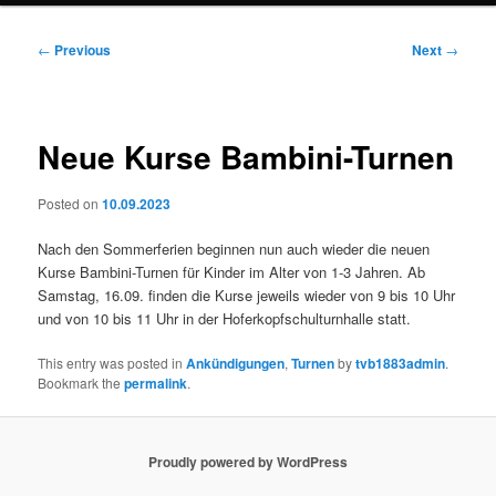
Post
←
Previous
Next
→
navigation
Neue Kurse Bambini-Turnen
Posted on
10.09.2023
Nach den Sommerferien beginnen nun auch wieder die neuen
Kurse Bambini-Turnen für Kinder im Alter von 1-3 Jahren. Ab
Samstag, 16.09. finden die Kurse jeweils wieder von 9 bis 10 Uhr
und von 10 bis 11 Uhr in der Hoferkopfschulturnhalle statt.
This entry was posted in
Ankündigungen
,
Turnen
by
tvb1883admin
.
Bookmark the
permalink
.
Proudly powered by WordPress