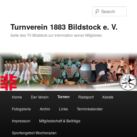
Skip
to
Sear
primary
content
Turnverein 1883 Bildstock e. V.
Seite des TV Bildstock zur Information seiner Mitglieder.
Main
Turnen
Home
Der Verein
Radsport
Karate
menu
Fotogalerie
Archiv
Links
Terminkalender
Impressum
Mitgliedschaft & Beiträge
Sportangebot Wochenplan